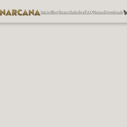
B
Início
Blog
Hexcriba
Sobre
FAQ
Nexus
Downloads