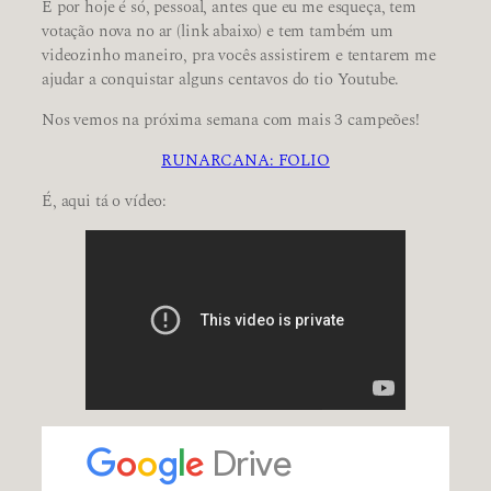
E por hoje é só, pessoal, antes que eu me esqueça, tem
votação nova no ar (link abaixo) e tem também um
videozinho maneiro, pra vocês assistirem e tentarem me
ajudar a conquistar alguns centavos do tio Youtube.
Nos vemos na próxima semana com mais 3 campeões!
RUNARCANA: FOLIO
É, aqui tá o vídeo: