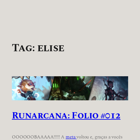
Tag:
elise
Runarcana: Folio #012
OOOOOOBAAAAA!!!!! A
meta
voltou e, graças a vocês