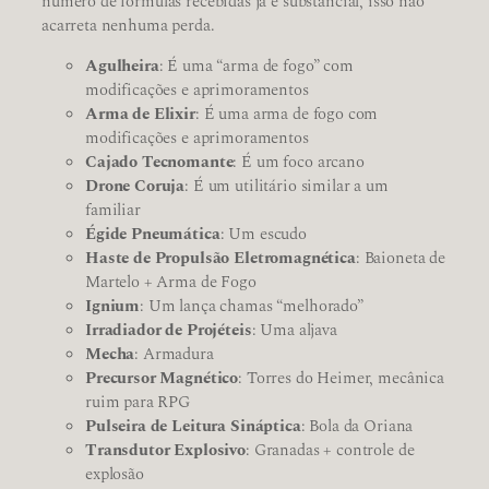
número de fórmulas recebidas já é substancial, isso não
acarreta nenhuma perda.
Agulheira
: É uma “arma de fogo” com
modificações e aprimoramentos
Arma de Elixir
: É uma arma de fogo com
modificações e aprimoramentos
Cajado Tecnomante
: É um foco arcano
Drone Coruja
: É um utilitário similar a um
familiar
Égide Pneumática
: Um escudo
Haste de Propulsão Eletromagnética
: Baioneta de
Martelo + Arma de Fogo
Ignium
: Um lança chamas “melhorado”
Irradiador de Projéteis
: Uma aljava
Mecha
: Armadura
Precursor Magnético
: Torres do Heimer, mecânica
ruim para RPG
Pulseira de Leitura Sináptica
: Bola da Oriana
Transdutor Explosivo
: Granadas + controle de
explosão