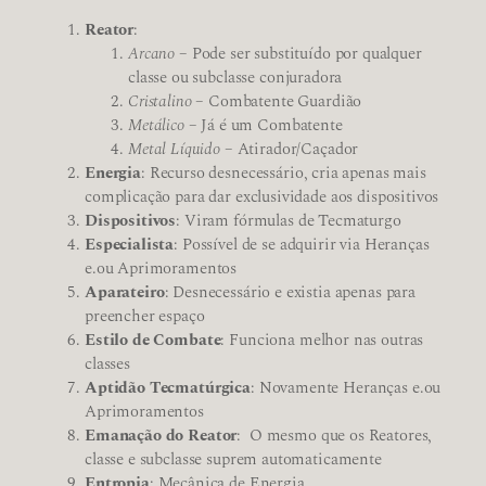
Reator
:
Arcano
– Pode ser substituído por qualquer
classe ou subclasse conjuradora
Cristalino
– Combatente Guardião
Metálico
– Já é um Combatente
Metal Líquido
– Atirador/Caçador
Energia
: Recurso desnecessário, cria apenas mais
complicação para dar exclusividade aos dispositivos
Dispositivos
: Viram fórmulas de Tecmaturgo
Especialista
: Possível de se adquirir via Heranças
e.ou Aprimoramentos
Aparateiro
: Desnecessário e existia apenas para
preencher espaço
Estilo de Combate
: Funciona melhor nas outras
classes
Aptidão Tecmatúrgica
: Novamente Heranças e.ou
Aprimoramentos
Emanação do Reator
: O mesmo que os Reatores,
classe e subclasse suprem automaticamente
Entropia
: Mecânica de Energia