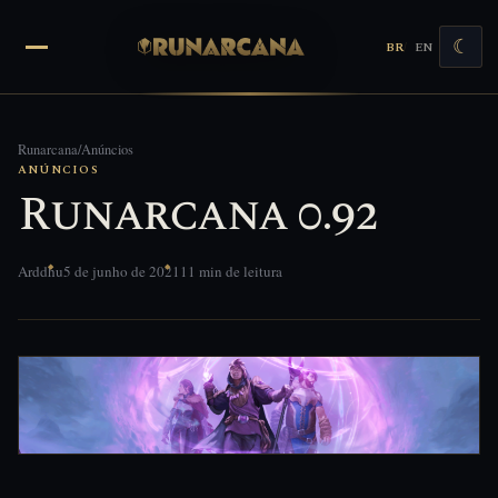
☾
BR
EN
Abrir menu
Runarcana
/
Anúncios
ANÚNCIOS
Runarcana 0.92
Arddhu
5 de junho de 2021
11 min de leitura